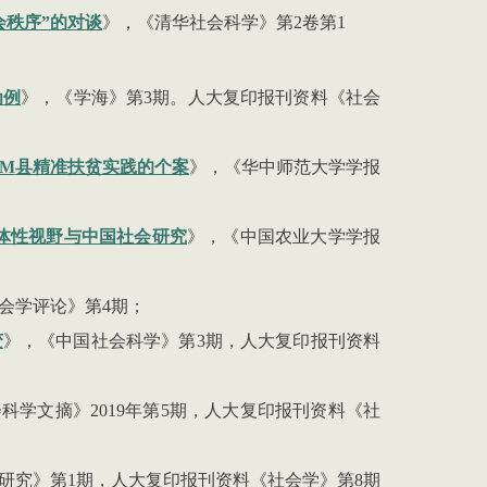
会秩序
”
的对谈
》，《清华社会科学》第
2
卷第
1
为例
》，《学海》第
3
期。人大复印报刊资料《社会
M
县精准扶贫实践的个案
》，《华中师范大学学报
体性视野与中国社会研究
》，《中国农业大学学报
会学评论》第
4
期；
变
》，《中国社会科学》第
3
期，人大复印报刊资料
会科学文摘》
2019
年第
5
期，人大复印报刊资料《社
研究》第
1
期，人大复印报刊资料《社会学》第
8
期