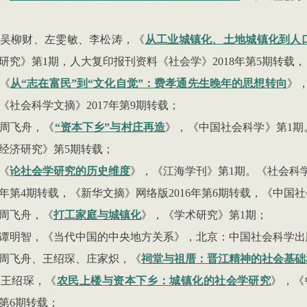
吴柳财、左雯敏、李松涛，《
从工业城镇化、土地城镇化到人
研究》第
1
期，人大复印
报刊资料《社会学》
2018
年第
5
期转载，
《
从
“
志在富民
”
到
“
文化自觉
”
：费孝通先生晚年的思想转向
》
《社会科学文摘》
2017
年第
9
期转载；
周飞舟，《
“
资本下乡
”
与村庄再造
》，《中国社会科学》第
1
期
经济研究》第
5
期转载；
《
论社会学研究的历史维度
》，《江海学刊》第
1
期。《社会科
年第
4
期转载，《新华文摘》网络版
2016
年第
6
期转载，《中国社
周飞舟，《
打工家庭与城镇化
》，《学术研究》第
1
期；
谭明智，《当代中国的中央地方关系》，北京：中国社会科学出
周飞舟、王绍琛、庄家
炽
，《
祠堂与祖厝：晋江精神的社会基础
、王绍琛，《
农民上楼与资本下乡：城镇化的社会学研究
》，《
第
6
期转载；