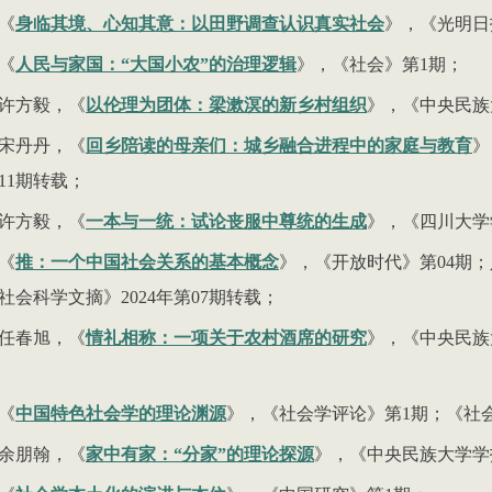
《
身临其境、心知其意：以田野调查认识真实社会
》，《光明日
《
人民与家国：
“
大国小农
”
的治理逻辑
》，《社会》第
1
期；
许方毅，《
以伦理为团体：梁漱溟的新乡村组织
》，《中央民族
宋丹丹，《
回乡陪读的母亲们：城乡融合进程中的家庭与教育
》
11
期转载；
许方毅，《
一本与一统：试论丧服中尊统的生成
》，《四川大学
《
推：一个中国社会关系的基本概念
》，《开放时代》第
04
期；
社会科学文摘》
2024
年第
07
期转载；
任春旭，《
情礼相称：一项关于农村酒席的研究
》，《中央民族
《
中国特色社会学的理论渊源
》，《社会学评论》第
1
期；《社
余朋翰，《
家中有家：
“
分家
”
的理论探源
》，《中央民族大学学