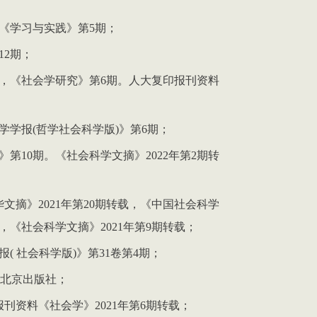
《学习与实践》第
5
期；
12
期；
，《社会学研究》第
6
期。人大复印报刊资料
学学报
(
哲学社会科学版
)
》第
6
期；
》第
10
期。《社会科学文摘》
2022
年第
2
期转
华文摘》
2021
年第
20
期转载，《中国社会科学
，《社会科学文摘》
2021
年第
9
期转载；
报
(
社会科学版
)
》第
31
卷第
4
期；
北京出版社；
报刊资料《社会学》
2021
年第
6
期转载；