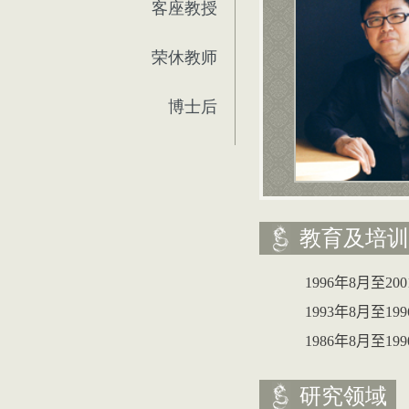
客座教授
荣休教师
博士后
教育及培训
1996
年
8
月至
200
1993
年
8
月至
199
1986
年
8
月至
199
研究领域