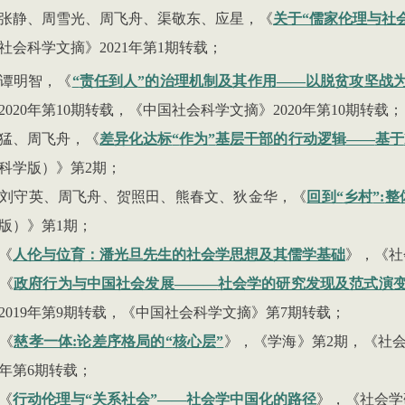
张静、周雪光、周飞舟、渠敬东、应星，《
关于
“
儒家伦理与社
社会科学文摘》
2021
年第
1
期转载；
谭明智，《
“
责任到人
”
的治理机制及其作用
——
以脱贫攻坚战
2020
年第
10
期转载，《中国社会科学文摘》
2020
年第
10
期转载；
猛、周飞舟，《
差异化达标
“
作为
”
基层干部的行动逻辑
——
基于
科学版）》第
2
期；
刘守英、周飞舟、贺照田、熊春文、
狄
金华，《
回到
“
乡村
”:
整
版）》第
1
期；
《
人伦与位育：潘光旦先生的社会学思想及其儒学基础
》，《社
《
政府行为与中国社会发展
———
社会学的研究发现及范式演
2019
年第
9
期转载，《中国社会科学文摘》第
7
期转载；
《
慈孝一体
:
论差序格局的
“
核心层
”
》，《学海》第
2
期，《社
年第
6
期转载；
《
行动伦理与
“
关系社会
”——
社会学中国化的路径
》，《社会学