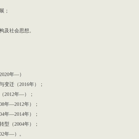
展；
构及社会思想。
2020
年
—
）
与变迁（
2016
年）；
（
2012
年
—
）；
08
年
—2012
年）；
04
年
—
2014
年
）；
转型（
2004
年）；
02
年
—
）。