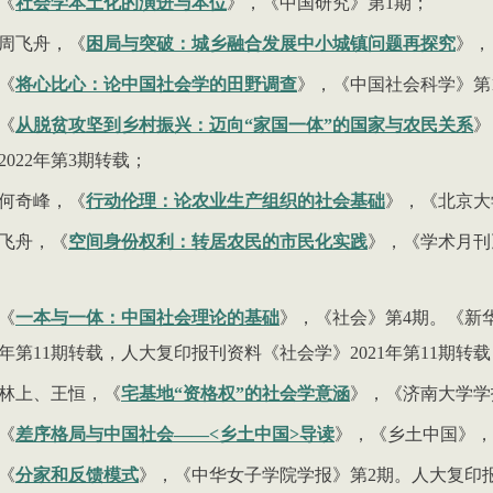
《
社会学本土化的演进与本位
》，《中国研究》第
1
期；
周飞舟，《
困局与突破：城乡融合发展中小城镇问题再探究
》，
《
将心比心：论中国社会学的田野调查
》，《中国社会科学》第
《
从脱贫攻坚到乡村振兴：迈向
“
家国一体
”
的国家与农民关系
》
2022
年第
3
期转载；
何奇峰，《
行动伦理：论农业生产组织的社会基础
》，《北京大
飞舟，《
空间身份权利：转居农民的市民化实践
》，《学术月刊
《
一本与一体：中国社会理论的基础
》，《社会》第
4
期。《新
年第
11
期转载，人大复印报刊资料《社会学》
2021
年第
11
期转载
林上、王恒，《
宅基地
“
资格权
”
的社会学意涵
》，《济南大学学
《
差序格局与中国社会
——<
乡土中国
>
导读
》，《乡土中国》，
《
分家和反馈模式
》，《中华女子学院学报》第
2
期。人大复印