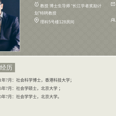
教授 博士生导师 “长江学者奖励计
划”特聘教授
理科5号楼128房间
经历
1
年
7
月：社会科学博士，香港科技大学；
6
年
7
月：社会学硕士，北京大学 ；
0
年
7
月：社会学学士，北京大学。