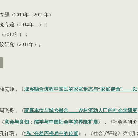
专题（
2016
年
—2019
年）
究专题（
2014
年
—
）；
（
2012
年）；
较研究（
2011
年）。
薛雯静，《
城乡融合进程中农民的家庭形态与“家庭使命”——以
周飞舟，《
家庭本位与城乡融合——农村流动人口的社会学研究
《
意会与良知：儒学与中国社会学的界限扩展
》，《社会学研究
孔祥瑞，《
“私”在差序格局中的位置
》，《社会学评论》第
4
期