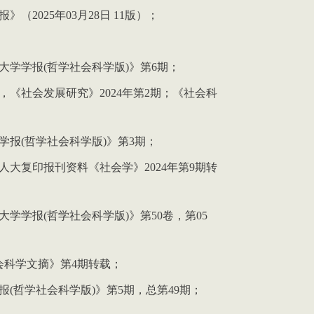
报》（
2025
年
03
月
28
日
11
版）；
大学学报
(
哲学社会科学版
)
》第
6
期；
，《社会发展研究》
2024
年第
2
期；《社会科
学报
(
哲学社会科学版
)
》第
3
期；
人大复印报刊资料《社会学》
2024
年第
9
期转
大学学报
(
哲学社会科学版
)
》第
50
卷，第
05
会科学文摘》第
4
期转载；
报
(
哲学社会科学版
)
》第
5
期，总第
49
期；