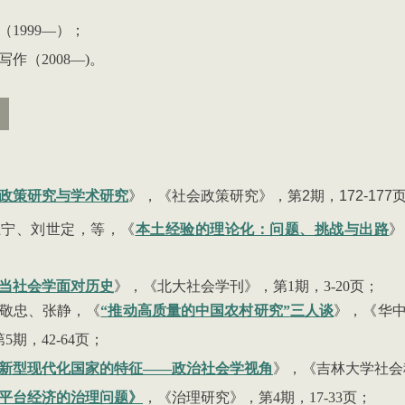
（
1999
—
）；
写作（
2008
—
)
。
政策研究与学术研究
》，《社会政策研究》，第2期，172-177
王宁、刘世定，等，《
本土经验的理论化：问题、挑战与出路
》
当社会学面对历史
》，《北大社会学刊》，第
1
期，
3-20
页；
敬忠、张静
，
《
“
推动高质量的中国农村研究
”
三人谈
》，《华
第
5
期，
42-64
页；
新型现代化国家的特征——政治社会学视角
》，《吉林大学社会
平台经济的治理问题
》
，《治理研究》，第
4
期，
17-33
页；