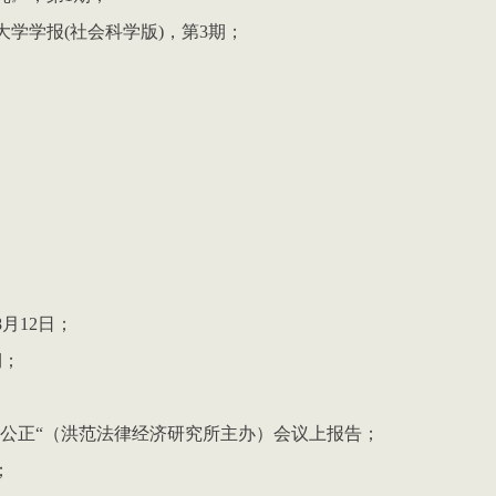
大学学报(社会科学版)，第
3
期；
；
8
月
12
日；
期；
公正“（洪范法律经济研究所主办）会议上报告；
；