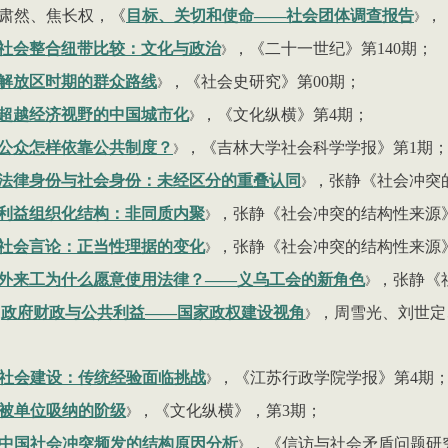
肃然、焦长权，《
目标、关切和使命——社会团体调查报告
，
》
社会整合纽带比较：文化与政治
，《二十一世纪》第
140
期；
》
解放区时期的群众路线
，《社会史研究》第
00
期；
》
超越经济视野的中国城市化
，《文化纵横》第
4
期；
》
公众怎样依靠公共制度
？
，《吉林大学社会科学学报》第
1
期
》
法律身份与社会身份：未经区分的重叠认同
，张静《社会冲突
》
利益组织化结构：非同质内聚
，张静《社会冲突的结构性来源
》
社会言论：正当性理据的变化
，张静《社会冲突的结构性来源
》
外来工为什么愿意使用法律？——义乌工会的新角色
，张静《
》
政府财政与公共利益——国家政权建设视角
，周雪光、刘世定
》
社会建设：传统经验面临挑战
，《江苏行政学院学报》第4期
》
被单位吸纳的阶级
，《文化纵横》，第3期；
》
中国社会冲突频发的结构原因分析
，《信访与社会矛盾问题研
》