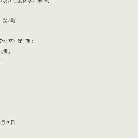
《浙江社会科学》第
9
期；
》第
4
期；
学研究》第
1
期；
5
期；
；
5
月
29
日；