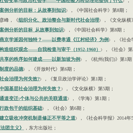
社会变革与政治社会学——中国经验为转型理论提供了什么
，
》
案例分析的目标：从故事到知识
，《中国社会科学》第
8
期；
》
彦峰，《
组织分化、政治整合与新时代社会治理
，《文化纵横
》
案例分析的目标_从故事到知识
，《中国社会科学》第
8
期；
》
燕京学派因何独特？——以费孝通
《
江村经济
》
为例
，《社会
》
构造组织观念——自我检查与审干（
1952
-
1960
）
，《社会》第
》
共享的秩序如何建成——以新加坡为例
，《杭州(我们)》第
1
期
》
制度的品德
，《开放时代》第
6
期；
》
社会治理为何失效
?
，《复旦政治学评论》第
1
期；
》
中国基层社会治理为何失效？
，《文化纵横》第
5
期；
》
通道变迁:个体与公共的关联通道
，《学海》第
1
期；
》
行政包干的组织基础
，《社会》第
6
期；
》
建立吸收冲突机制是修正不平等之道
，《社会科学报》
2014
年
》
《法团主义》
，东方出版社；