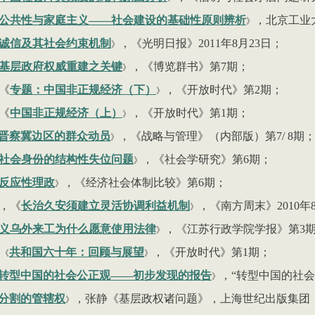
公共性与家庭主义——社会建设的基础性原则辨析
，北京工业
》
诚信及其社会约束机制
，《光明日报》
2011
年
8
月
23
日；
》
基层政府权威重建之关键
，《博览群书》第
7
期；
》
《
专题：中国非正规经济（下）
，《开放时代》第
2
期；
》
《
中国非正规经济（上）
，《开放时代》第
1
期；
》
晋察冀边区的群众动员
，《战略与管理》（内部版）第
7
/
8
期
》
社会身份的结构性失位问题
，《社会学研究》第
6
期；
》
反应性理政
，《经济社会体制比较》第
6
期；
》
，《
长治久安须建立灵活协调利益机制
，《南方周末》
2010
年
》
义乌外来工为什么愿意使用法律
，《江苏行政学院学报》第
3
》
共和国六十年：回顾与展望
，《开放时代》第
1
期；
《
》
转型中国的社会公正观——初步发现的报告
，
“
转型中国的社会
》
分割的管辖权
，张静《基层政权诸问题》，上海世纪出版集团
》