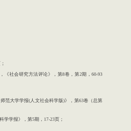
页；
，《社会研究方法评论》，第
8
卷，第
2
期，
60-93
中师范大学学报
(
人文社会科学版
)
》，第
63
卷（总第
科学学报》，第
5
期，
17-23
页；