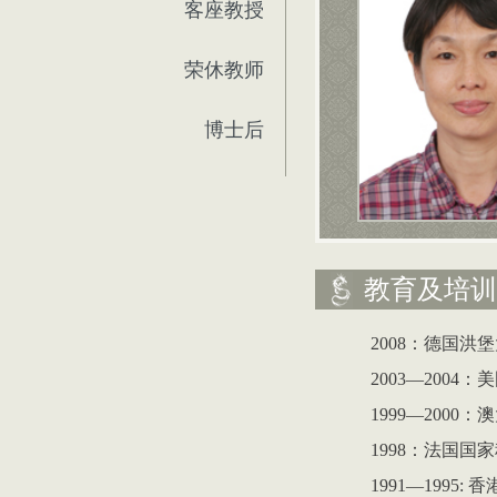
客座教授
荣休教师
博士后
教育及培训
2008
：德国洪堡
2003
—
2004
：美
1999
—
2000
：澳
1998
：法国国家
1991
—
1995
:
香