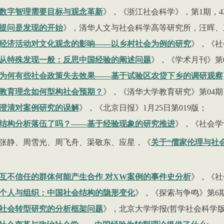
数字智理需要目标与观念革新
》，《浙江社会科学》，第
1
期，
4
提问是发现的开始
》，清华人文与社会科学高等研究所，汪晖、
经济活动对文化观念的影响——以乡村社会为例的研究
》，《社
从特殊发现一般：反思中国经验的阐述问题
》，《学术月刊》第
为何有些社会政策失去效果——基于试验区农贷下乡的调研观察
教育理念如何型构社会预期？
》，《清华大学教育研究》第
04
期
澄清对案例研究的误解
》，《北京日报》
1
月
25
日第
019
版；
结构分析落伍了吗？——基于经验现象的研究推进
》，《社会学
张静、周雪光、周飞舟、渠敬东、应星，《
关于“儒家伦理与社
互不信任的群体何能产生合作 对XW案例的事件史分析
》，《社
个人与组织：中国社会结构的隐形变化
》，《探索与争鸣》第
6
社会转型研究的分析框架问题
》，北京大学学报(哲学社会科学版