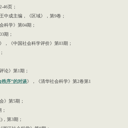
2-46
页；
王中成主编，《区域》，第
9
卷；
会科学》第
04
期；
03
期；
》，《中国社会科学评价》第
03
期；
；
评论》第
1
期；
会秩序”的对谈
》，《清华社会科学》第
2
卷第
1
会》第
5
期；
期；
)，第
3
期；