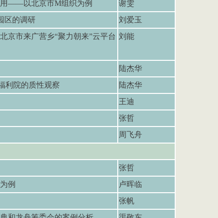
用——以北京市M组织为例
谢雯
业园区的调研
刘爱玉
北京市来广营乡“聚力朝来”云平台
刘能
陆杰华
老福利院的质性观察
陆杰华
王迪
张哲
周飞舟
张哲
为例
卢晖临
张帆
典和龙舟筹委会的案例分析
渠敬东