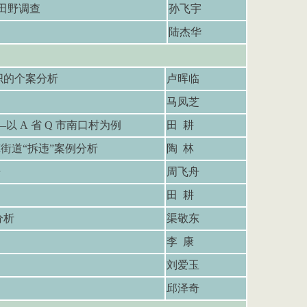
田野调查
孙飞宇
陆杰华
织的个案分析
卢晖临
动研究
马凤芝
—
以
A
省
Q
市南口村为例
田 耕
M
街道
“
拆违
”
案例分析
陶 林
告
周飞舟
田 耕
分析
渠敬东
李 康
刘爱玉
邱泽奇