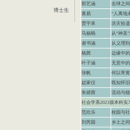
郭艺涵
击球之间
博士生
黄易
“
人离地
贾宇承
洪灾拾遗
马杨旸
从“神圣
谢书涵
从义理到
杨茜
边缘中的
叶子涵
无意中的
张帆
何以寄黄
赵家仪
既知怀旧
朱婧茜
流动与稳
社会学系
2021
级本科实
范欣乐
校园与社
刘芮园
乡土之间