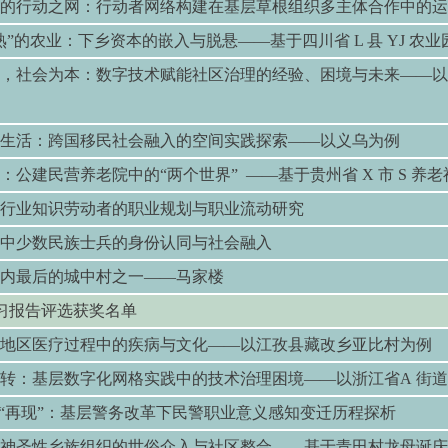
的行动之网：行动者网络构建在基层草根组织多主体合作中的运
熟”的农业：下乡资本的嵌入与脱悬——基于四川省 L 县 YJ 农
，社会为本：数字技术赋能社区治理的经验、困境与未来——以
生活：跨国移民社会融入的空间实践探索——以义乌为例
：公建民营养老院中的“两个世界” ——基于贵州省 X 市 S 养
行业知识劳动者的职业规划与职业流动研究
中少数民族士兵的身份认同与社会融入
内最后的城中村之一——马家楼
习报告评选获奖名单
地区医疗过程中的疾病与文化
——
以江孜县藏改乡亚比村为例
转：基层数字化网格实践中的技术治理困境
——
以浙江省
A
街道
“
再现
”
：基层警务改革下民警职业意义感知变迁历程探析
神圣性乡族组织的世俗介入与社区整合
——
基于青田村龙母诞庆