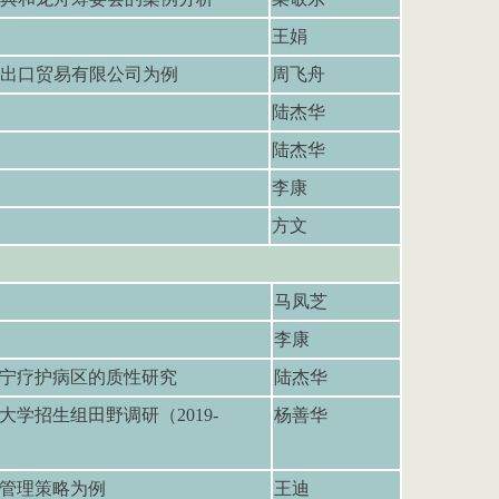
王娟
出口贸易有限公司为例
周飞舟
陆杰华
陆杰华
李康
方文
马凤芝
李康
安宁疗护病区的质性研究
陆杰华
学招生组田野调研（2019-
杨善华
份管理策略为例
王迪