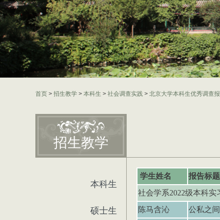
首页
>
招生教学
>
本科生
>
社会调查实践
>
北京大学本科生优秀调查报
招生教学
学生姓名
报告标题
本科生
社会学系
2022
级本科实
陈马含沁
公私之间
硕士生