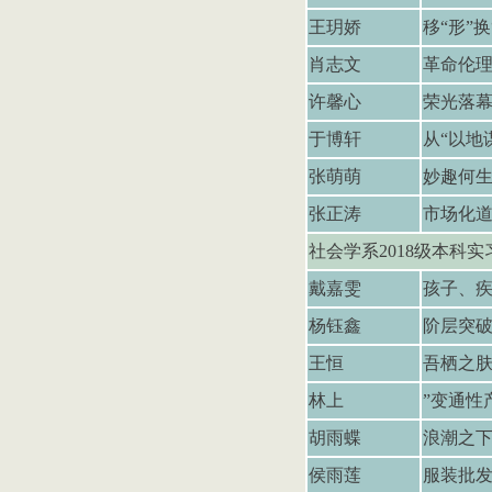
王玥娇
移“形”
肖志文
革命伦
许馨心
荣光落幕
于博轩
从“以地
张萌萌
妙趣何
张正涛
市场化
社会学系
2018
级本科实
戴嘉雯
孩子、
杨钰鑫
阶层突
王恒
吾栖之
林上
”
变通性
胡雨蝶
浪潮之
侯雨莲
服装批