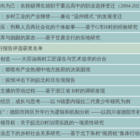
走向为己：名校硕博生就职于重点高中的职业选择变迁（
2004-202
固：乡村工业的产业继替
——
兼论
“
温州模式
”
的发展变迁
适应：刑释人员再社会化的个体叙事
——
基于
G
市
H
村的经验研究
菜库与踟蹰的菜农——基于甘肃圭行的实地研究
习报告评选获奖名单
到创造
——
⼤
芬油画村
⼯
匠谋
⽣
与艺术追求的分合
难：熔喷布产业热潮中地方政府的决策困境
摇：疫情冲击下的皖北村庄生境报告
主播的劳动过程——基于浙江省 B村的调研发现
经历，成长与思考——以 N镇委内瑞拉二代青少年移民为例
生”：德阳市跨区升学行为逻辑和机制分析
——
以四川省德阳市
与领导权：关于皖北D村治理实践的一项质性研究
业态下的乡村社会关系研究——基于北下朱村“闹房租”集体行