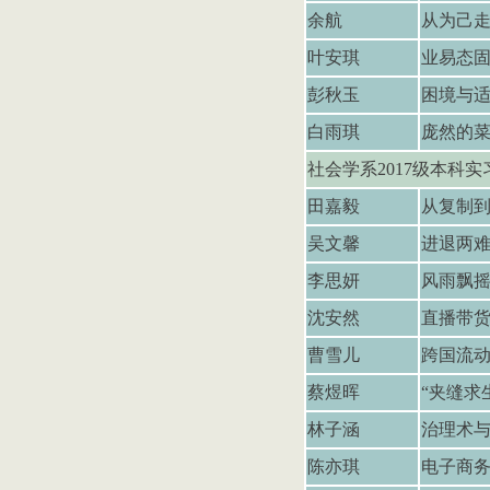
余航
从为己
叶安琪
业易态
彭秋玉
困境与
白雨琪
庞然的
社会学系
2017
级本科实
⽥
嘉毅
从复制
吴文馨
进退两
李思妍
风雨飘
沈安然
直播带货
曹雪儿
跨国流动
蔡煜晖
“夹缝求
林子涵
治理术
陈亦琪
电子商务