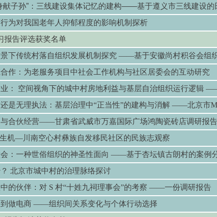
身献子孙
”
：三线建设集体记忆的建构
——
基于遵义市三线建设的
育行为对我国老年人抑郁程度的影响机制探析
习报告评选获奖名单
背景下传统村落自组织发展机制探究
——
基于安徽尚村积谷会组
或合作：为老服务项目中社会工作机构与社区居委会的互
业： 空间视角下的城中村房地利益与基层自治组织运行逻辑
—
访还是无理执法：基层治理中
“
正当性
”
的建构与消解
——
北京市
动与合伙经营
——
甘肃省武威市万嘉国际广场鸿陶瓷砖店调研报
生机
—
川南空心村彝族自发移民社区的民族志观察
堂会：一种世俗组织的神圣性面向
——
基于杏坛镇古朗村的案例
？ 北京市城中村的治理脉络探讨
理中的伙伴：对
S
村
“
十姓九祠理事会
”
的考察
——
一份调研报告
场到做电商
——
组织间关系变化与个体行动选择