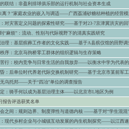
的联结：非盈利排球俱乐部的运行机制与社会资本生成
未离？”家庭农业的嵌入与调适——广西荔浦砂糖桔种植的经营模
：对灾害定义问题的探索性研究——基于对
23·7
京津冀洪灾的回
”到“麻烦”：流动、性别与代际视野下的清真实践研究
治理：基层殡葬工作者的文化实践——基于
A
县殡仪馆的田野调
秩序：北京马驹桥零工群体的组织逻辑与生存策略
苦行：校内竞争与日常生活的自我放弃——以衡水中学为代表的
昏：后单位时代养老代际交换机制研究——基于北京市某前军工
无乌托邦——关于“四冶”单位的调查报告
定：骑手何以成为基层治理主体——以北京市
L
地区为例
习报告评选获奖名单
会之间：规则边界、制度弹性与道德内核 ——基于对“学生混混
：现代乡村企业与小城镇互动发展的内生机制探究——以江西遂