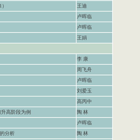
1
）
王迪
卢晖临
卢晖临
王娟
李 康
周飞舟
卢晖临
刘爱玉
高丙中
初升高阶段为例
陶 林
卢晖临
动的分析
陶 林