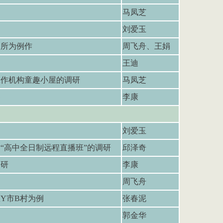
马凤芝
刘爱玉
守所为例作
周飞舟、王娟
王迪
工作机构童趣小屋的调研
马凤芝
察
李康
刘爱玉
对
“
高中全日制远程直播班
”
的调研
邱泽奇
调研
李康
周飞舟
区
Y
市
B
村为例
张春泥
郭金华