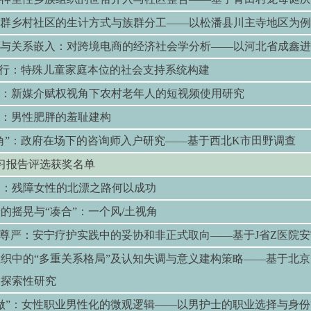
群乡村社区的生计方式与族群分工
——
以松潘县川主寺地区为例
与关系嵌入：对跨境电商的经济社会学分析
——
以河北省成鑫进
行：特殊儿童家庭本位的社会支持系统构建
：新媒介赋权视角下农村老年人的短视频使用研究
：男性肥胖的羞耻建构
角
”
：政府在场下的咨询师入户研究
——
基于西北
K
市田野调查
习报告评选获奖名单
间：残障女性的北漂之路何以成功
的摇晃与“凑合”：一个风/土视角
的尊严：安宁疗护实践中的妥协和非正式取向——基于J省Z医院
织中的“多重关系格局”及认知失调与意义建构策略——基于北京大
）的探索性研究
做”：女性职业男性化的微观逻辑——以男护士的职业选择与身