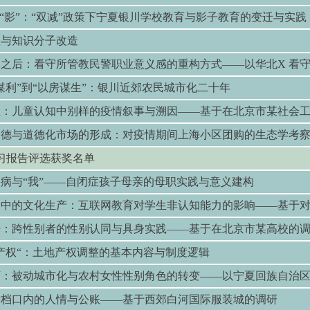
换“影”：“双减”政策下宁夏银川学校教育与影子教育的变迁与实践
理与知识分子改造
之后：看守所管教民警职业意义感的重构方式——以华北X 看
谋利”到“以房谋生”：银川近郊农民城市化二十年
生：儿童认知中别样的疫情叙事与溯因——基于在北京市某社会
道德与道德化市场的形成：对疫情期间上海小区团购的生态学考
习报告评选获奖名单
疾病与
“
我
”——
自闭症孩子母亲的母职实践与意义建构
破中的文化生产：互联网教育对学生非认知能力的影响
——
基于
肤：跨性别者的性别认同与具身实践
——
基于在北京市某高校的
产权
“
：土地产权调整的基本内容与制度逻辑
下：被动城市化与农村女性性别角色的转变
——
以宁夏回族自治
发档口内的人情与公账
——
基于西郊白河国际服装城的调研