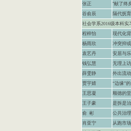
张正
“
献了终
谷俞辰
隔代抚
社会学系
2016
级本科实
程梓怡
现代化
杨雨欣
冲突抑
袁艺丹
安居与乐
钱弘慧
无理上
薛雯静
外出流
贾宇婧
“
边缘
”
的
王思凝
顺德的
王子豪
是拆是治
俞 彬
公共治
肖亚宁
从跑市