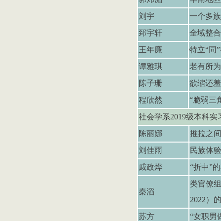
刘宇
一个多族
郅宇轩
全域整合
王年廉
特立
“
同
”
谭雅琪
老有所为
陈子珊
欲缩还羞
程欣然
“
脆弱三
社会学系
2019
级本科实
陈丽娜
推拉之
刘佳雨
民族体验
戚政烨
“折中”
类官僚组
秦滔
2022
苏方
“女职男