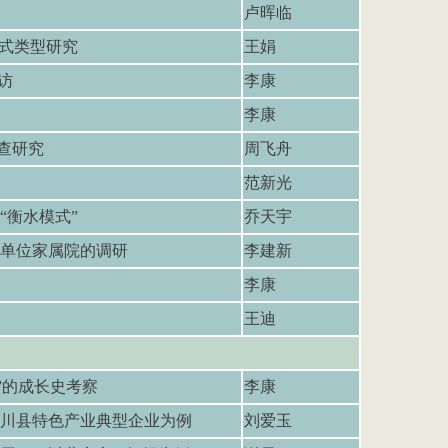
卢晖临
式类型研究
王娟
访
李康
李康
查研究
周飞舟
范新光
“衡水模式”
乔天宇
单位家属院的调研
李建新
李康
王迪
”的成长史考察
李康
川县特色产业典型企业为例
刘爱玉