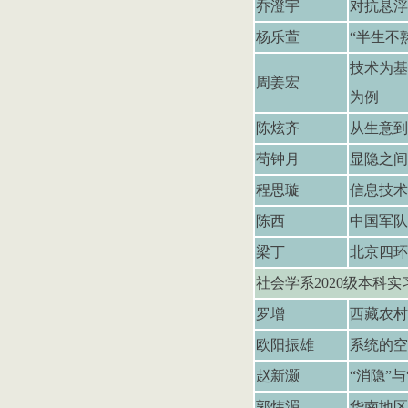
乔澄宇
对抗悬浮
杨乐萱
“半生不
技术为基
周姜宏
为例
陈炫齐
从生意到
苟钟月
显隐之间
程思璇
信息技术
陈西
中国军队
梁丁
北京四环
社会学系
2020
级本科实
罗增
西藏农村
欧阳振雄
系统的空
赵新灏
“
消隐
”
与
郭炜湄
华南地区