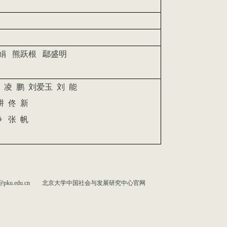
娟
熊跃根
鄢盛明
凌
鹏
刘爱玉
刘
能
耕
佟
新
静
张
帆
ku.edu.cn
北京大学中国社会与发展研究中心官网