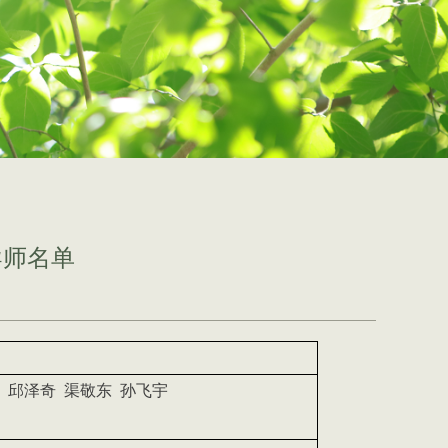
导师名单
邱泽奇
渠敬东
孙飞宇