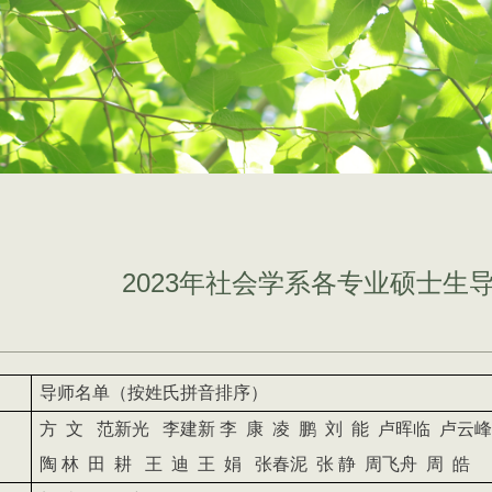
2023年社会学系各专业硕士生
导师名单（按姓氏拼音排序）
方
文
范新光
李建新
李
康
凌
鹏
刘
能
卢晖临
卢云峰
陶
林
田
耕
王
迪
王
娟
张春泥
张
静
周飞舟
周
皓