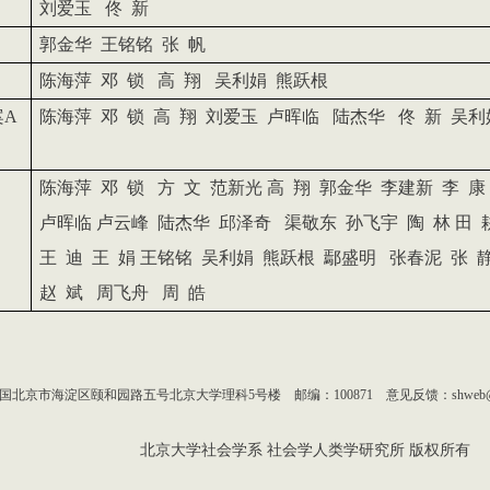
刘爱玉
佟
新
郭金华
王铭铭
张
帆
陈海萍 邓
锁
高
翔
吴利娟
熊跃根
案
A
陈海萍 邓
锁
高
翔
刘爱玉
卢晖临
陆杰华
佟
新
吴利
陈海萍 邓
锁
方
文
范新光
高
翔
郭金华
李建新
李
康
卢晖临
卢云峰
陆杰华
邱泽奇
渠敬东
孙飞宇
陶
林
田
王
迪
王
娟
王铭铭
吴利娟
熊跃根
鄢盛明
张春泥
张
赵
斌
周飞舟
周
皓
北京市海淀区颐和园路五号北京大学理科5号楼 邮编：100871 意见反馈：shweb@p
北京大学社会学系 社会学人类学研究所 版权所有