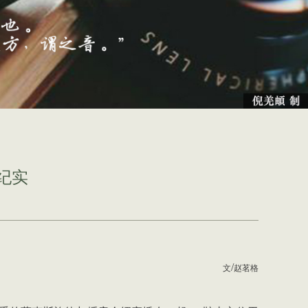
纪实
/
文
赵茗格