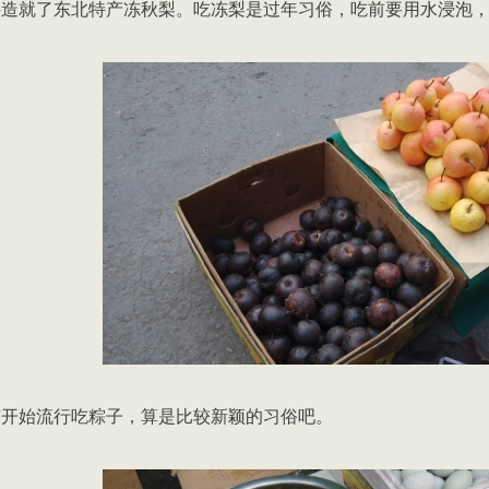
件造就了东北特产冻秋梨。吃冻梨是过年习俗，吃前要用水浸泡
节开始流行吃粽子，算是比较新颖的习俗吧。