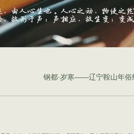
钢都·岁寒——辽宁鞍山年俗