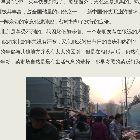
。早晨
7
点钟，火车快要到站了。凝望窗外，天色还是漆黑的。熟
源极其丰富，占全国储量的四分之一
……
新中国钢铁工业的摇篮
一阵亲切的寒意钻进肺腔，暂时扫却了旅行的疲倦。
在北京是享受不到的。我因此倍加珍惜。一个老朋友考在很远的
。假如东北的年关没有严寒，又怎能反衬出节日的喜庆和热烈？
山的年俗与其他地方并没有太大的区别。但是在相似背后，仍然
办年货，菜市场自然是最有生活气息的选择。起早贪黑的菜贩们