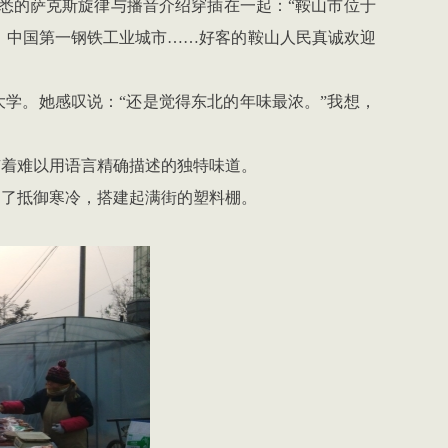
悉的萨克斯旋律与播音介绍穿插在一起：
“
鞍山市位于
，中国第一钢铁工业城市
……
好客的鞍山人民真诚欢迎
大学。她感叹说：
“
还是觉得东北的年味最浓。
”
我想，
有着难以用语言精确描述的独特味道。
为了抵御寒冷，搭建起满街的塑料棚。