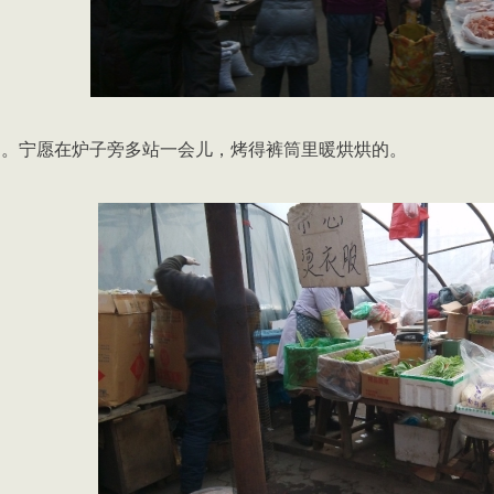
炉。宁愿在炉子旁多站一会儿，烤得裤筒里暖烘烘的。