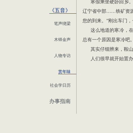
寒假乘坐硬卧回乡
《五音》
辽宁省中部
……
铁矿资
您的到来。
”
刚出车门，
笔声绕梁
这么地道的寒冷，
木铎金声
总有一个原因是寒冷吧
其实仔细辨来，鞍
人物专访
人们很早就开始置
赏年味
社会学日历
办事指南