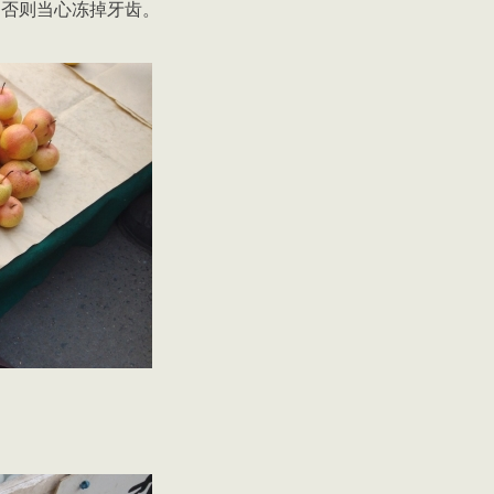
，否则当心冻掉牙齿。