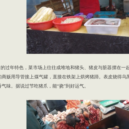
有的过年特色，菜市场上往往成堆地和猪头、猪皮与脏器摆在一
的商贩用导管接上煤气罐，直接在铁架上烘烤猪蹄。表皮烧得乌
香气味。据说过节吃猪爪，能
“
挠
”
到好运气。