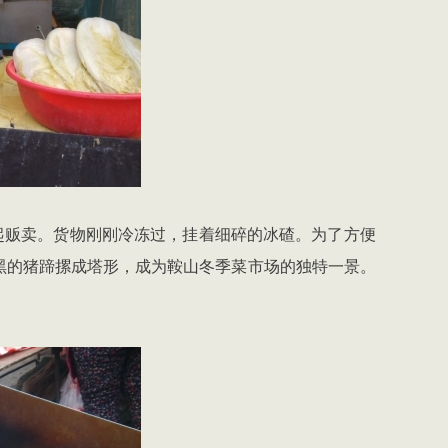
起贩卖。货物刚刚冷冻过，挂着细碎的冰碴。为了方便
黑的猪蹄摞成塔形，成为鞍山冬季菜市场的独特一景。