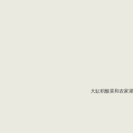
大缸积酸菜和农家