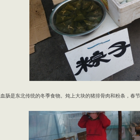
灌血肠是东北传统的冬季食物。炖上大块的猪排骨肉和粉条，春